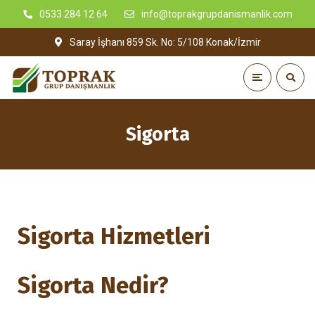
0533 284 12 64
info@toprakgrupdanismanlik.com
Saray İşhanı 859 Sk. No: 5/108 Konak/İzmir
Sigorta
Sigorta Hizmetleri
Sigorta Nedir?