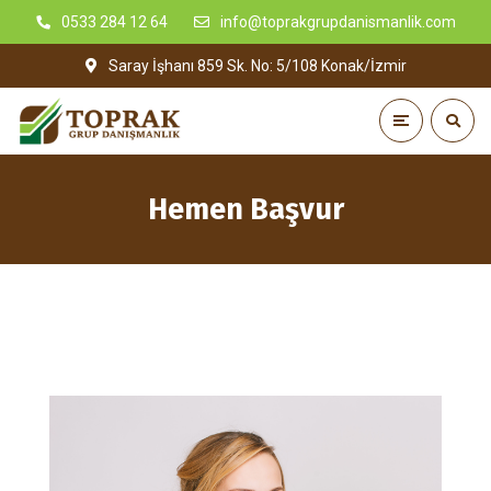
0533 284 12 64
info@toprakgrupdanismanlik.com
Saray İşhanı 859 Sk. No: 5/108 Konak/İzmir
Hemen Başvur